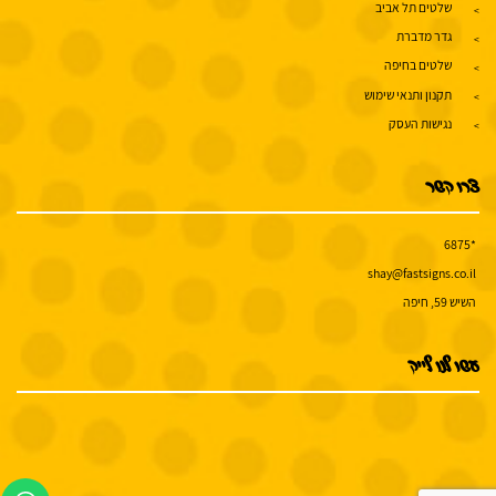
שלטים תל אביב
גדר מדברת
שלטים בחיפה
תקנון ותנאי שימוש
נגישות העסק
צרו קשר
*6875
shay@fastsigns.co.il
השיש 59, חיפה
עשו לנו לייק