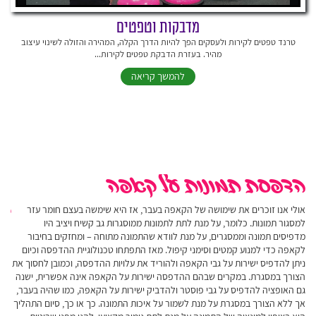
מדבקות וטפטים
טרנד טפטים לקירות ולעסקים הפך להיות הדרך הקלה, המהירה והזולה לשינוי עיצוב
מהיר. בעזרת הדבקת טפטים לקירות...
להמשך קריאה
הדפסת תמונות על קאפה
הד
במ
אולי אנו זוכרים את שימושה של הקאפה בעבר, אז היא שימשה בעצם חומר עזר
למסגור תמונות. כלומר, על מנת לתת לתמונות ממוסגרות גב קשיח ויציב היו
חבר
מדפיסים תמונה וממסגרים, על מנת לוודא שהתמונה מתוחה – ומחזקים בחיבור
ההד
לקאפה כדי למנוע קמטים וסימני קיפול. מאז התפתחו טכנולוגיית ההדפסה וכיום
החב
ניתן להדפיס ישירות על גבי הקאפה ולהוריד את עלויות ההדפסה, וכמובן לחסוך את
עוב
הצורך במסגרת. במקרים שבהם ההדפסה ישירות על הקאפה אינה אפשרית, ישנה
כל
ורמ
גם האופציה להדפיס על גבי פוסטר ולהדביק ישירות על הקאפה, כמו שהיה בעבר,
מטר
אך ללא הצורך במסגרת על מנת לשמור על איכות התמונה. כך או כך, סיום התהליך