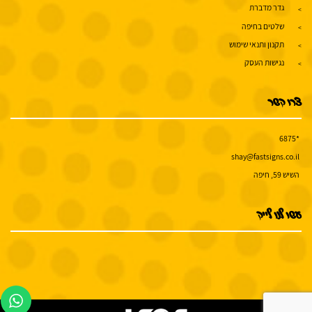
גדר מדברת
שלטים בחיפה
תקנון ותנאי שימוש
נגישות העסק
צרו קשר
*6875
shay@fastsigns.co.il
השיש 59, חיפה
עשו לנו לייק