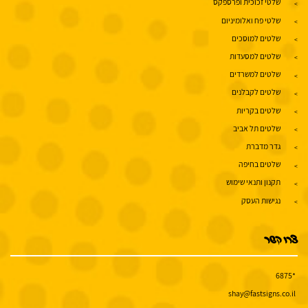
שלטי זכוכית ופרספקס
שלטי פח ואלומיניום
שלטים למוסכים
שלטים למסעדות
שלטים למשרדים
שלטים לקבלנים
שלטים בקריות
שלטים תל אביב
גדר מדברת
שלטים בחיפה
תקנון ותנאי שימוש
נגישות העסק
צרו קשר
*6875
shay@fastsigns.co.il