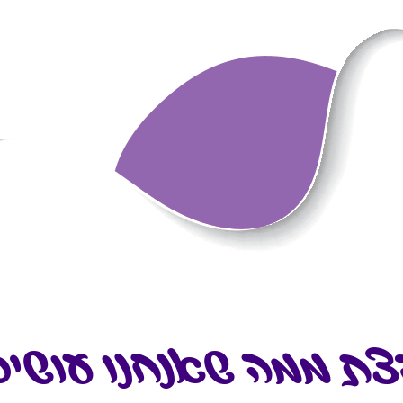
צת ממה שאנחנו עושים